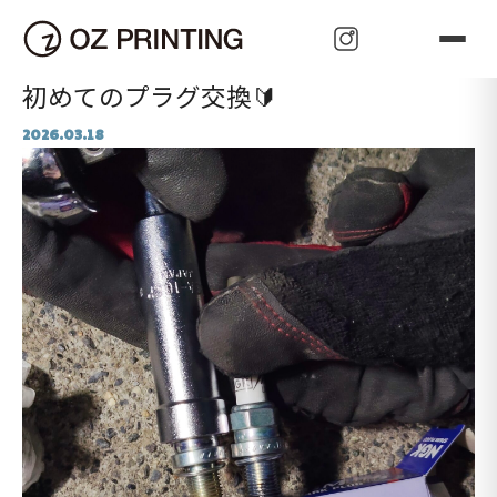
可 能 性
Oz Price
Oz Plan
Oz Protect
Oz Pleasant
Oz Propagate
Oz Purpose
Oz Price
Oz Perfect
Oz Power
Oz Publish
Oz Prove
Oz Perfect
Oz Press
HOME
>
スタッフブログ
>
初めてのプラグ交換🔰
Oz Pace
z Pioneer
z Pioneer
Oz Present
Oz Promotion
Oz Present
Oz Proactive
Oz Prominent
Oz Person
Oz Promise
初めてのプラグ交換🔰
2026.03.18