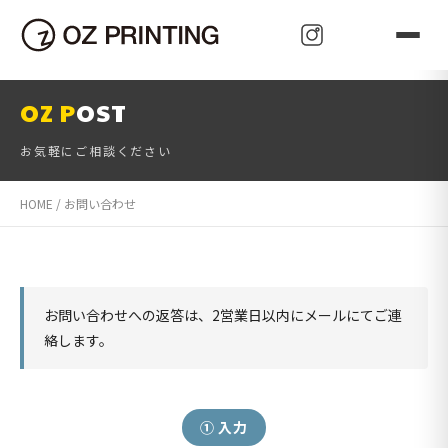
可 能 性
Oz Paudora
Oz Price
Oz Paudora
Oz Pleasant
Oz Propagate
Oz Promotion
Oz Person
Oz Price
Oz Pace
Oz Publish
z Proactive
Oz Purpose
Oz Perfect
Oz Press
z Pioneer
Oz Perfect
Oz Power
Oz Pioneer
Oz Prove
Oz Protect
Oz Prominent
Oz Present
Oz Present
Oz Promise
OZ P
OST
お気軽にご相談ください
HOME
お問い合わせ
お問い合わせへの返答は、2営業日以内にメールにてご連
絡します。
① 入力