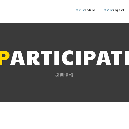
OZ P
rofile
OZ P
roject
P
ARTICIPAT
採用情報