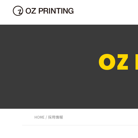
可 能 性
Oz Publish
Oz Paudora
Oz Promotion
Oz Price
Oz Plan
Oz Prove
Oz Pace
Oz Price
Oz Perfect
Oz Protect
Oz Proactive
z Person
Oz Present
z Pioneer
z Pioneer
Oz Power
Oz Propagate
Oz Perfect
Oz Purpose
Oz Promise
Oz Press
Oz Present
Oz Prominent
OZ 
HOME
採用情報