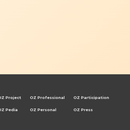
OZ Project
OZ Professional
OZ Participation
OZ Pedia
OZ Personal
OZ Press