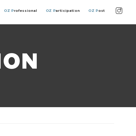
OZ P
rofessional
OZ P
articipation
OZ P
ost
ION