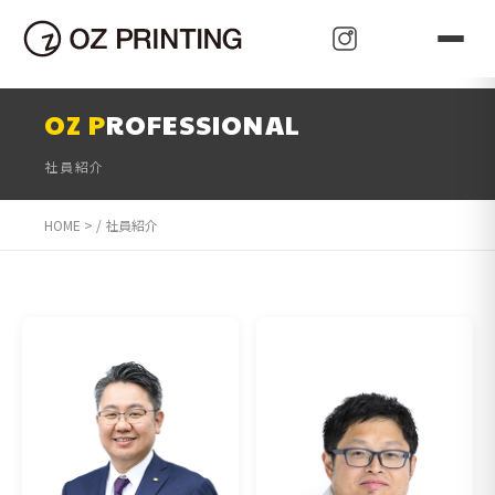
可 能 性
Oz Pleasant
Oz Promotion
Oz Publish
Oz Paudora
Oz Plan
Oz Propagate
Oz Paudora
Oz Purpose
Oz Proactive
Oz Perfect
Oz Promise
Oz Prominent
Oz Price
z Power
Oz Pioneer
Oz Pace
Oz Pioneer
Oz Protect
Oz Person
Oz Present
Oz Perfect
Oz Present
Oz Press
Oz Prove
OZ P
ROFESSIONAL
社員紹介
HOME
>
社員紹介