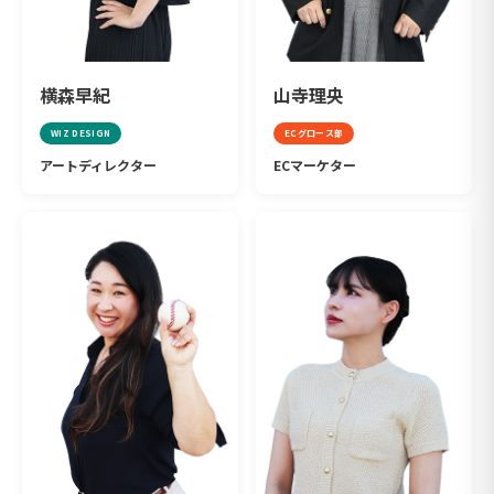
横森早紀
山寺理央
WIZ DESIGN
ECグロース部
アートディレクター
ECマーケター