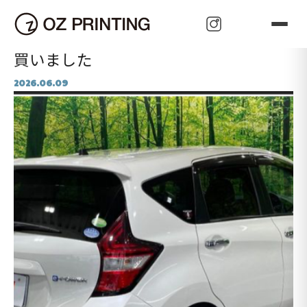
可 能 性
Oz Publish
Oz Price
Oz Pace
Oz Plan
Oz Pleasant
Oz Prove
Oz Paudora
Oz Perfect
Oz Perfect
Oz Propagate
Oz Prominent
Oz Paudora
Oz Present
Oz Promotion
HOME
>
スタッフブログ
>
買いました
Oz Purpose
Oz Proactive
z Promise
Oz Protect
Oz Pioneer
Oz Pioneer
Oz Present
Oz Power
Oz Press
Oz Person
買いました
2026.06.09