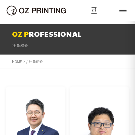
可 能 性
Oz Plan
Oz Paudora
Oz Pleasant
Oz Price
Oz Power
Oz Price
Oz Present
Oz Paudora
Oz Publish
Oz Pace
Oz Proactive
Oz Present
Oz Protect
Oz Purpose
z Prominent
Oz Pioneer
Oz Prove
Oz Perfect
Oz Press
Oz Propagate
Oz Promotion
Oz Perfect
Oz Pioneer
Oz Promise
Oz Person
OZ P
ROFESSIONAL
社員紹介
HOME
>
社員紹介