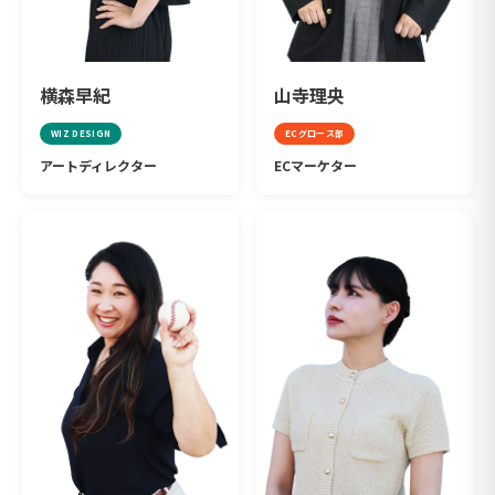
横森早紀
山寺理央
WIZ DESIGN
ECグロース部
アートディレクター
ECマーケター