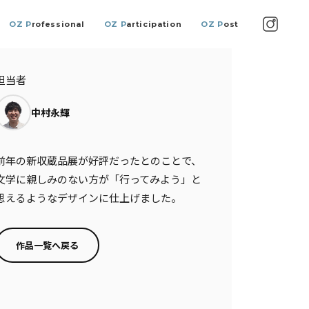
OZ P
rofessional
OZ P
articipation
OZ P
ost
担当者
中村永輝
前年の新収蔵品展が好評だったとのことで、
文学に親しみのない方が「行ってみよう」と
思えるようなデザインに仕上げました。
作品一覧へ戻る