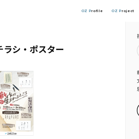
OZ P
rofile
OZ P
roject
6チラシ・ポスター