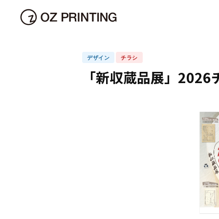
可 能 性
Oz Proactive
Oz Paudora
Oz Publish
Oz Pleasant
Oz Purpose
Oz Prove
Oz Plan
Oz Perfect
Oz Pace
z Present
Oz Promotion
Oz Protect
HOME
>
OZ Project
>
「新収蔵品展」2026チラシ・ポスター
Oz Present
Oz Person
Oz Power
Oz Perfect
Oz Promise
Oz Press
Oz Propagate
Oz Pioneer
Oz Prominent
Oz Pioneer
デザイン
チラシ
「新収蔵品展」202