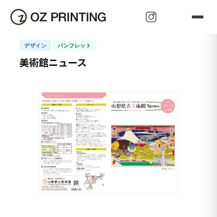
可 能 性
Oz Paudora
Oz Price
Oz Pleasant
Oz Publish
Oz Paudora
Oz Perfect
Oz Pioneer
Oz Plan
Oz Promotion
z Protect
Oz Promise
Oz Pace
HOME
>
OZ Project
>
美術館ニュース
Oz Prove
Oz Present
Oz Purpose
Oz Present
Oz Propagate
Oz Perfect
z Person
Oz Press
Oz Pioneer
Oz Proactive
Oz Prominent
Oz Power
デザイン
パンフレット
美術館ニュース